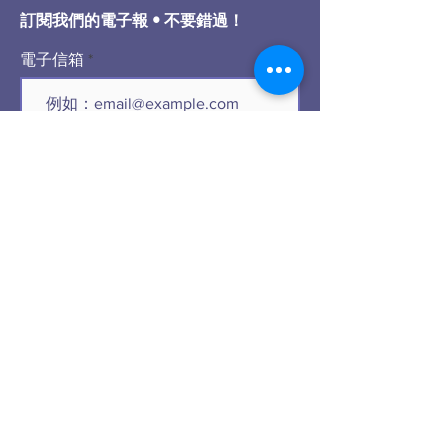
訂閱我們的電子報 • 不要錯過！
電子信箱
加入
社交网络联系光盐社
微信 ID:​​
LSAHouston77036
扫码加入光盐社微信: